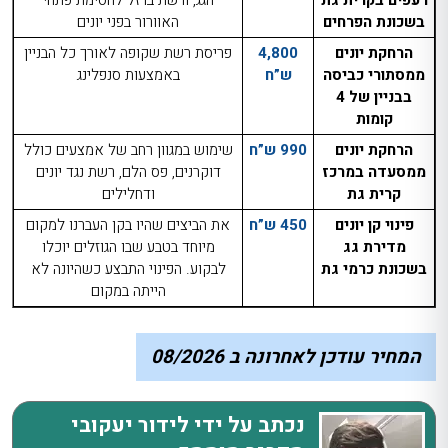
בשכונת הפרחים
האוורור בפני יונים
הרחקת יונים
4,800
פריסת רשת שקופה לאורך כל הבניין
ממסתורי כביסה
ש”ח
באמצעות סנפלינג
בבניין של 4
קומות
הרחקת יונים
990 ש”ח
שימוש במגוון רחב של אמצעים כולל
ממסעדה במרכז
דוקרנים, פס הלם, רשת נגד יונים
קרית גת
ודחלילים
פינוי קן יונים
450 ש”ח
את הביצים שהיו בקן העברנו למקום
מדירת גג
מיוחד בטבע שבו הגוזלים יוכלו
בשכונת כרמי גת
לבקוע. הפינוי התבצע כשהיונה לא
הייתה במקום
המחיר עודכן לאחרונה ב 08/2026
נכתב על ידי לידור יעקובי