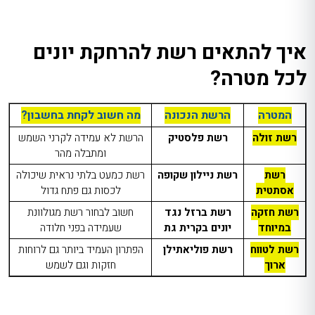
איך להתאים רשת להרחקת יונים
לכל מטרה?
המטרה
הרשת הנכונה
מה חשוב לקחת בחשבון?
רשת זולה
רשת פלסטיק
הרשת לא עמידה לקרני השמש
ומתבלה מהר
רשת
רשת ניילון שקופה
רשת כמעט בלתי נראית שיכולה
אסתטית
לכסות גם פתח גדול
רשת חזקה
רשת ברזל נגד
חשוב לבחור רשת מגולוונת
במיוחד
יונים בקרית גת
שעמידה בפני חלודה
רשת לטווח
רשת פוליאתילן
הפתרון העמיד ביותר גם לרוחות
ארוך
חזקות וגם לשמש