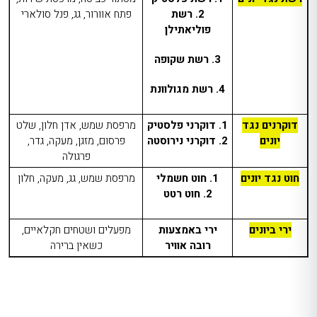
2. רשת
פתח אוורור, גג, פנל סולארי
פוליאתילן
3. רשת שקופה
4. רשת מגולוונת
דוקרנים נגד
1. דוקרני פלסטיק
מרפסת שמש, אדן חלון, שלט
יונים
2. דוקרני נירוסטה
פרסום, מזגן, מעקה, גדר,
פרגולה
חוט נגד יונים
1. חוט חשמלי
מרפסת שמש, גג, מעקה, חלון
2. חוט רטט
ירי ביונים
ירי באמצעות
מפעלים ושטחים חקלאיים,
רובה אוויר
כשאין ברירה