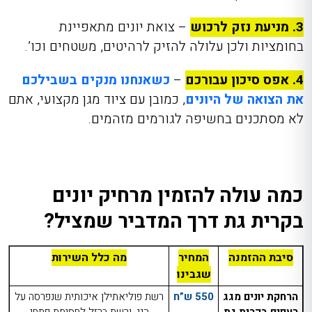
3. מניעת נזק לרכוש
– צואת יונים מתאפיינת
בחומציות ולכן עלולה להזיק לרהיטים, משטחים וכו’.
4. אפס סיכון עבורכם
–
כשאנחנו מנקים בשבילכם
את הצואה של היונים
, כמובן עם ציוד מגן מקצועי, אתם
לא מסתכנים בחשיפה לגורמים מזהמים.
כמה עולה להזמין מרחיק יונים
בקרית גת דרך המדביר שמציל?
סיבת ההזמנה
המחיר
מה כלל השירות
שגבינו
הרחקת יונים מגג
550 ש”ח
רשת פוליאתילן איכותית שנפרסה על
רעפים בקרית גת
הגג, ורשת ברזל לחסימת פתחי