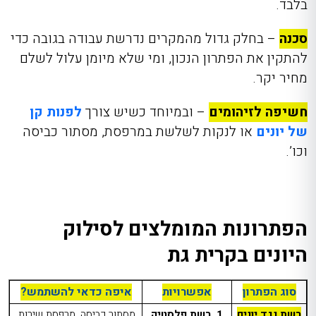
בלבד.
סכנה
– בחלק גדול מהמקרים נדרשת עבודה בגובה כדי
להתקין את הפתרון הנכון, ומי שלא מיומן עלול לשלם
מחיר יקר.
חשיפה לזיהומים
– ובמיוחד כשיש צורך
לפנות קן
של יונים
או לנקות לשלשת במרפסת, מסתור כביסה
וכו’.
הפתרונות המומלצים לסילוק
היונים בקרית גת
סוג הפתרון
אפשרויות
איפה כדאי להשתמש?
רשת נגד יונים
1. רשת פלסטיק
מסתור כביסה, מרפסת שירות,