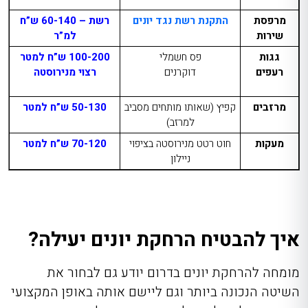
מרפסת
התקנת רשת נגד יונים
רשת – 60-140 ש”ח
שירות
למ”ר
גגות
פס חשמלי
100-200 ש”ח למטר
רעפים
דוקרנים
רצוי מנירוסטה
מרזבים
קפיץ (שאותו מותחים מסביב
50-130 ש”ח למטר
למרזב)
מעקות
חוט רטט מנירוסטה בציפוי
70-120 ש”ח למטר
ניילון
איך להבטיח הרחקת יונים יעילה?
מומחה להרחקת יונים בדרום
יודע גם לבחור את
השיטה הנכונה ביותר וגם ליישם אותה באופן המקצועי