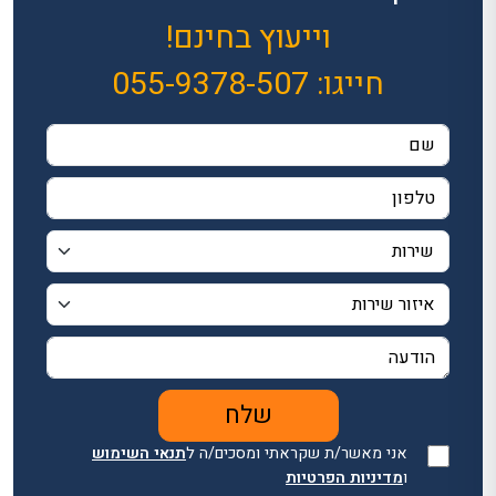
וייעוץ בחינם!
חייגו:
055-9378-507
אני מאשר/ת שקראתי ומסכים/ה ל
תנאי השימוש
ו
מדיניות הפרטיות