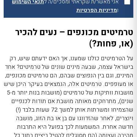
אני מאשר/ת שקראתי ומסכים/ה ל
תנאי השימוש
ו
מדיניות הפרטיות
טרמיטים מכונפים – נעים להכיר
(או, פחות?)
על הטרמיטים כולנו שמענו, אך האם ידעתם שיש, רק
בישראל עצמה, שבעה מינים שונים של טרמיטים? אחד
המינים, וגם בין הנפוצים שבהם, הם טרמיטים מכונפים,
או מעופפים. טרמיטים אלה, הנמצאים בעיקר היכן שיש
מושבות וותיקות של טרמיטים (מושבות בנות יותר מ-5
שנים), מתרחקים מאותה מושבת אם תודות לכנפיים
שהצמיחו ומשרתות אותן למשך 72 שעות בלבד (!)
ויוצרים, לאחר שהזדווגו עם בן או בת הזוג, מושבה
חדשה אחרת. המשמעות לכך בפועל היא התרבות
מהירה ועצומה (הם מסוגלים להטיל ביצים בתוך כל