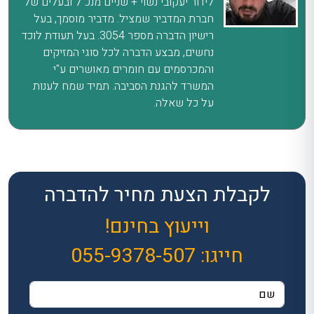
לידור יעקובי נשוי + שניים מנכ"ל ובעלים של
חברת המדביר שמציל. מדביר מוסמך, בעל
רישיון הדברה מספר 3054. בעל תעודת לוכד
נחשים, מבצע הדברה לכל סוגי המזיקים
והמכרסמים עם חומרים מאושרים ע"י
המשרד להגנת הסביבה. תמיד שמח לענות
על כל שאלה.
לקבלת הצעת מחיר להדברה
וייעוץ בחינם!
חייגו:
055-9378-507