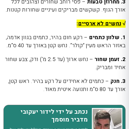
3. מחרוזן טבעות
– פסי רוחב שחורים וצהובים לכל
אורך הגוף. קשקשים מבריקים ועיניים שחורות קטנות.
√
נחשים לא ארסיים
:
1. שלוון כתמים
– רקע חום בהיר, כתמים בגוון אדמה,
באזור הראש מעין “קולר”. נחש קטן באורך עד 40 ס”מ.
2. זעמן שחור
– נחש ארוך (עד 2.5 מ’) ודק, צבע שחור
אחיד ומבריק.
3. חנק
– כתמים לא אחידים על רקע בהיר. ראש קטן,
אורך עד 80 ס”מ ותנועה איטית מאוד.
נכתב על ידי לידור יעקובי
מדביר מוסמך