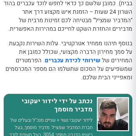
בבית). כמובן שלשם כך כדאי לחפש
לוכד עכברים בהוד
השרון 24 שעות
– הזמנת איש מקצוע דרך אתר
“המדביר ש
מציל” מבטיחה לכם
זמינות מרבית של
מדבירים
והחזרת
השקט לחייכם במהירות האפשרית.
בנוסף תיהנו מ
מחיר אטרקטיבי. עלות השירות נקבעת
על סמך
מחירון הדברה מקצועי
, ש
כולל כמובן את
המחירים של
שירותי לכידת עכברים
. הפרמטרים
שמשפיעים על הסכום שתשלמו הם מספר המכרסמים
ומאפייני הבית שלכם.
נכתב על ידי לידור יעקובי
מדביר מוסמך
לידור יעקובי נשוי + שניים מנכ"ל ובעלים של
חברת המדביר שמציל. מדביר מוסמך, בעל
רישיון הדברה מספר 3054. בעל תעודת לוכד