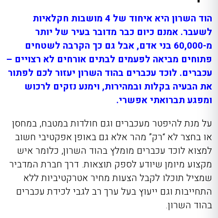
הוד השרון היא איחוד של 4 מושבות חקלאיות
לשעבר. אמנם כיום כבר מדובר בעיר של יותר
מ-60,000 בני אדם, אבל גם כך הקרבה לשטחים
פתוחים מביאה לפעמים לבתים אורחים לא רצויים –
עכברים. לוכד עכברים בהוד השרון יעזור לכם לפתור
את הבעיה בקלות ובמהירות, וימנע נזקים לרכוש
ומפגע תברואתי אפשרי.
על מנת להיפטר מעכברים וגם חולדות במטבח, במחסן
או בחצר לא “רק” מהר אלא גם באופן אפקטיבי חשוב
למצוא לוכד עכברים מומלץ בהוד השרון, כלומר איש
מקצוע מיומן שיודע לספק תוצאו
ת. דרך
חברת המדביר
שמציל
תוכלו לקבל הצעות מח
יר אטרקטיביות ללא
התחייבות וגם ייעוץ בעל ערך רב לגבי
לכידת עכברים
בהוד השרון
.