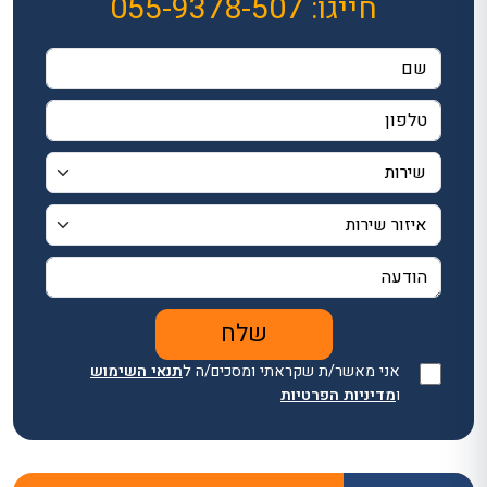
חייגו:
055-9378-507
אני מאשר/ת שקראתי ומסכים/ה ל
תנאי השימוש
ו
מדיניות הפרטיות