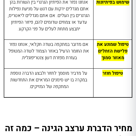
שימוש בפיתיונות
אנחנו נפזר את הפיתיון הגרגרי בין השורות בהן
אתם מגדלים ירקות עם דגש על מניעת נפילות
הגרגרים בין העלים. אם אתם מגדלים ליאטריס,
עדעד או צמחים שדומים להם, פיזור הפיתיון
יתבצע מתחת לעלים על פני הקרקע.
טיפול שמונע את
אם מדובר במתקפה בשדה חקלאי, אנחנו נפזר
פלישת הזחלים
את החומר הרעיל באזור הצמוד לשדה המטופל
מאזור סמוך
בעזרת מפזרת דשן צנטריפוגלית.
טיפול חוזר
על מדביר מוסמך לחזור ולבצע הדברה נוספת
במקרה בו יש סימנים המראים את התחדשות
המתקפה של המזיקים.
מחיר הדברת ערצב הגינה – כמה זה