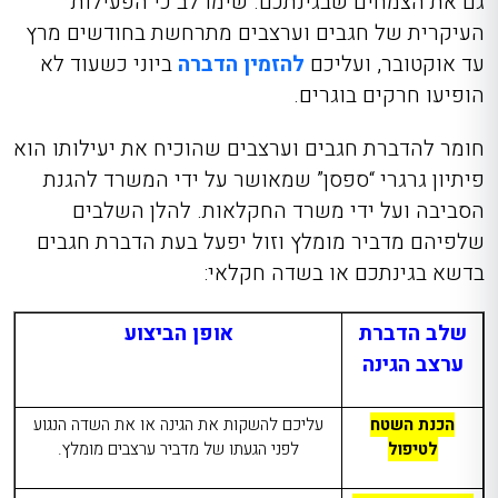
גם את הצמחים שבגינתכם. שימו לב כי הפעילות
העיקרית של חגבים וערצבים מתרחשת בחודשים מרץ
עד אוקטובר, ועליכ
ם
להזמין הדברה
ביוני כשעוד לא
הופיעו חרקים בוגרים.
חומר להדברת חגבים וערצבים
שהוכיח את יעילותו הוא
פיתיון גרגרי “ספסן” שמאושר על ידי המשרד להגנת
הסביבה ועל ידי משרד החקלאות. להלן השלבים
שלפיהם מדביר מומלץ וזול יפעל בעת הדברת חגבים
בדשא בגינתכם או בשדה חקלאי:
שלב הדברת
אופן הביצוע
ערצב הגינה
הכנת השטח
עליכם להשקות את הגינה או את השדה הנגוע
לטיפול
לפני הגעתו של מדביר ערצבים מומלץ
.