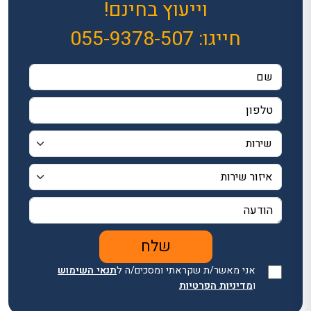
וייעוץ בחינם!
חייגו:
055-9378-507
אני מאשר/ת שקראתי ומסכים/ה ל
תנאי השימוש
ו
מדיניות הפרטיות