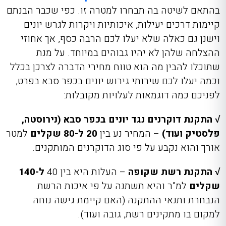
בהתאם לשיטה בה תבחרו למטרה זו. כפי שכבר הבנתם
קיימות דרכים יעילות, איכותיות ויקרות לגרש יונים
וישנן גם כאלה שלא יעלו לכם הרבה כסף, אך אחוזי
ההצלחה שלהן לא יהיו גבוהים במיוחד. על מנת
שתוכל
ו להבין מה הוא
טווח מחירי הדברה לצרכן
בכלל
וכמ
ה יעלו לכם שירותי גירוש יונים בכפר סבא בפרט,
לפניכם כמה דוגמאות לעלויות מקובלות:
√ התקנת דוקרנים נגד יונים בכפר סבא (נירוסטה,
פלסטיק ועוד)
– המחיר נע בין
20 ל-80 שקלים
למטר
אורך והוא נקבע על פי סוג הדוקרנים המותקנים.
√ התקנת רשת שקופה
– העלות היא בין 40
ל-140
שקלים
למ”ר והיא תשתנה על פי איכות הרשת
הנבחרת ותנאי ההתקנה (האם קיימת גישה נוחה
למקום בו מתקינים רשת, גובה ועוד).