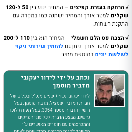
√ הרחקה בעזרת קפיצים
– המחיר ינוע בין
50 ל-120
שקלים
למטר אורך והמחיר ישתנה כמו במקרה עם
התקנת רשתות.
√ הצבת פס הלם חשמלי
– המחיר הוא בין
110 ל-200
שקלים
למטר אורך. ניתן גם
להזמין שירותי ניקוי
לשלשת יונים
בתוספת מחיר.
נכתב על ידי לידור יעקובי
מדביר מוסמך
לידור יעקובי נשוי + שניים מנכ"ל ובעלים של
חברת המדביר שמציל. מדביר מוסמך, בעל
רישיון הדברה מספר 3054. בעל תעודת לוכד
נחשים, מבצע הדברה לכל סוגי המזיקים
והמכרסמים עם חומרים מאושרים ע"י
המשרד להגנת הסביבה. תמיד שמח לענות