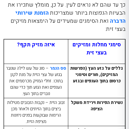
כך עד שהם לא נראים לעין. על כן, מומלץ שתכירו את
הבעיות הנפוצות ביותר שמצריכות
הזמנת שירותי
הדברה
ואת הסימנים שמעידים על הימצאות מזיקים
בעצי זית:
סימני מחלות ומזיקים
איזה
מזיק תקף?
בעצי זית
גללים על גזע העץ (הפרשות
סס הנמר
– סוג של עש לילה שנובר
המזיקים), חורים וסימני
בגזע של עצי הזית על מנת לקנן
כרסום בתוך הענפים ובגזע
בתוכו. זחלי המזיק מכרסמים את
הענפים ואת הגזע תוך כדי שהם
נוברים בתוך העץ.
נשירת הפירות וירידת משקל
זבוב הזית – נקבות הזבובים מטילות
הציפה
ביצים בתוך הזיתים ולאחר מכן
הרימות שבוקעות בפנים ניזונות
מציפת הזית.