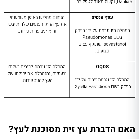
Dahliae
, וקשה מאוד לטפל בה.
עפץ ענפים
הזיהום מחליש באופן משמעותי
את עץ הזית. הענפים שלו יתייבשו
המחלה הזו נגרמת על ידי חיידק
והוא יניב פחות פירות.
בשם
Pseudomonas
savastanoi
, שתוקף עצים
פצועים.
OQDS
המחלה הזו גורמת לכיבים בעלים
ובענפים, ומנטרלת את יכולתו של
המחלה הזו נגרמת זיהום על ידי
העץ להניב פירות.
חיידק בשם
Xylella Fastidiosa
.
האם הדברת עץ זית מסוכנת לעץ?