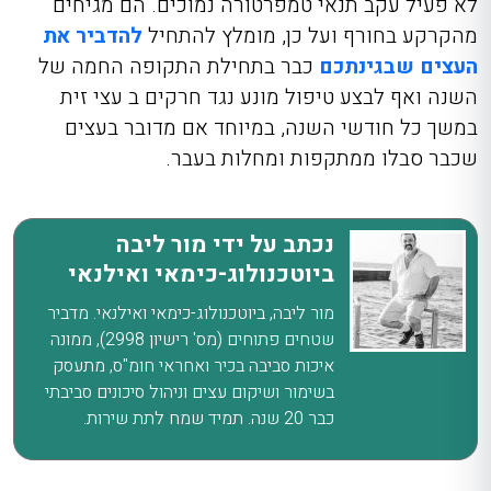
לא פעיל עקב תנאי טמפרטורה נמוכים. הם מגיחים
מהקרקע בחורף ועל כן, מומלץ להתחיל
להדביר את
העצים שבגינתכם
כבר בתחילת התקופה החמה של
השנה ואף לבצע טיפול מונע נגד חרקים ב עצי זית
במשך כל חודשי השנה, במיוחד אם מדובר בעצים
שכבר סבלו ממתקפות ומחלות בעבר.
נכתב על ידי מור ליבה
ביוטכנולוג-כימאי ואילנאי
מור ליבה, ביוטכנולוג-כימאי ואילנאי. מדביר
שטחים פתוחים (מס' רישיון 2998), ממונה
איכות סביבה בכיר ואחראי חומ"ס, מתעסק
בשימור ושיקום עצים וניהול סיכונים סביבתי
כבר 20 שנה. תמיד שמח לתת שירות.