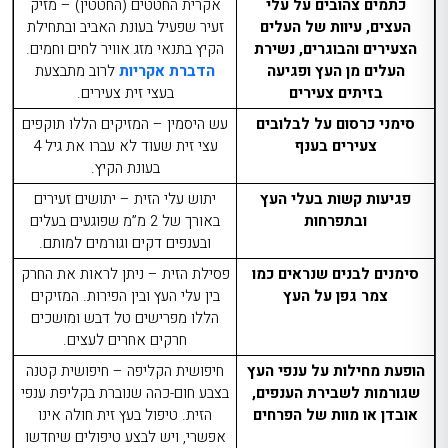
כתמים צהובים על עלי
אקרית החטטים (החטטין) – מזיק
העצים, עיוות של העלים
זעיר שפעיל בעונת האביב ובתחילת
הצעירים והבוגרים, נשירת
הקיץ בתנאי מזג אוויר לחים וחמים.
העלים מן העץ ופגיעה
הדברת אקריות
לרוב מתבצעת
בזיתים צעירים
בעצי זית צעירים.
סימני כרסום על לבלובים
עש היסמין – המזיקים הללו תוקפים
צעירים בענף
עצי זית שעוד לא עברו את גיל 4
בעונת הקיץ.
פגיעות קשות בעלי העץ
יתוש עלי הזית – יתושים זעירים
ובתפרחות
באורך של 2 מ”מ שפוגעים בעלים
ובענפים דקים וגורמים למותם.
סימנים לבנים שנראים כמו
פסילת הזית – ניתן לראות את החרק
צמר גפן על העץ
בין עלי העץ ובין הפירות. המזיקים
הללו מפרישים טל דבש ומושכים
חרקים אחרים לעצים.
הופעת מחילות על ענפי העץ
חיפושית הקליפה – חיפושית קטנה
שגורמות לשבירת הענפים,
בצבע חום-כהה שנוברת בקליפת ענפי
אובדן או מוות של הפרחים
הזית. טיפול בעץ זית חולה אינו
אפשרי, ויש לבצע טיפולים שיחדשו