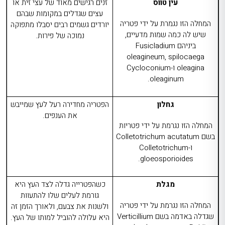
עין טווס
זנים רגישים מאוד של עצי זית או
עצים שגדלים במקומות שבהם
המחלה הזו נגמרת על ידי פטריה
יורדים גשמים רבים יסבלו מתפוקה
שיש לה כמה שמות מדעיים,
נמוכה של פירות.
ביניהם
Fusicladium
oleagineum, spilocaega
oleagina
ו-
Cycloconium
.
oleaginum
גחלון
הפטריה מחדירה רעל לעץ שמייבש
את הענפים.
המחלה הזו נגרמת על ידי פטריות
בשם
Colletotrichum acutatum
ו-
Colletotrichum
.
gloeosporioides
מגלת
כשהפטרייה גדלה לצד העץ היא
גורמת לעלים שלו להתעוות
המחלה הזו נגרמת על ידי פטריה
ולשנות את צבעם, ולאורך הזמן זה
שגדלה באדמה בשם
Verticillium
היא עלולה להוביל למותו של העץ.