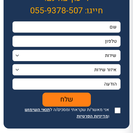
חייגו:
055-9378-507
אני מאשר/ת שקראתי ומסכים/ה ל
תנאי השימוש
ו
מדיניות הפרטיות